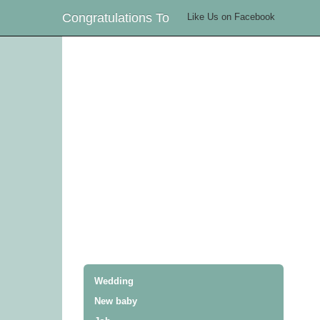
Congratulations To
Like Us on Facebook
Wedding
New baby